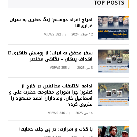
TOP POSTS
اخراج افراد دوستم؛ زنگ خطری به سران
فراری‌ها
12 جولای 2024
382
VIEWS
سفر محقق به ایران؛ از پوشش ظاهری تا
اهداف پنهان – نگاهی مختصر
3 می 2025
355
VIEWS
ادامه اختلافات مخالفین در خارج از
کشور؛ چرا شورای مقاومت حضرت علی و
اسماعیل خان، وفاداران احمد مسعود را
منزوی کرد؟
14 می 2025
346
VIEWS
با کذب و شرارت؛ در پی جلب حمایت!