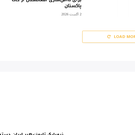
پاکستان
2 آگست 2026
LOAD MO
نیویارک تایمز:رهبر ایران دستو