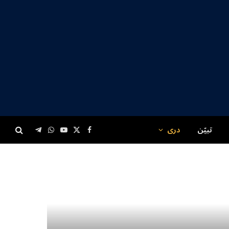
تبیّن
دری
Telegram
WhatsApp
YouTube
Facebook
X
(Twitter)