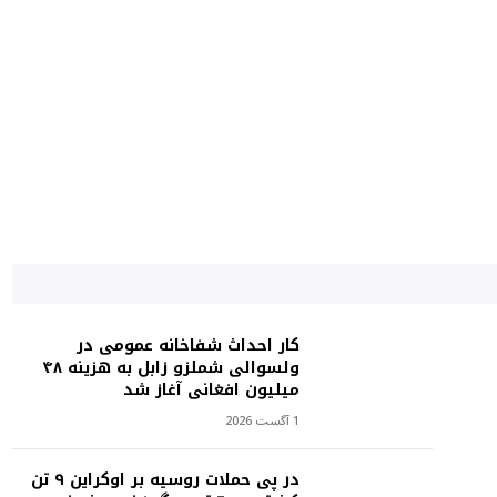
کار احداث شفاخانه عمومی در
ولسوالی شملزو زابل به هزینه ۴۸
میلیون افغانی آغاز شد
1 آگست 2026
در پی حملات روسیه بر اوکراین ۹ تن