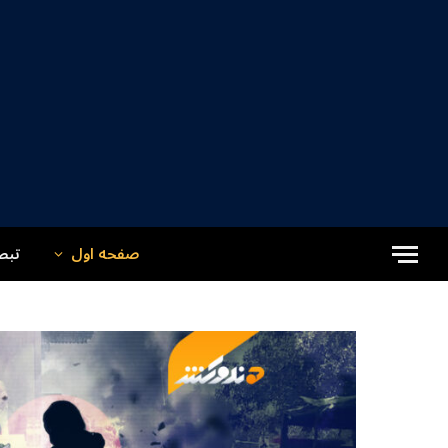
صفحه اول
تبص