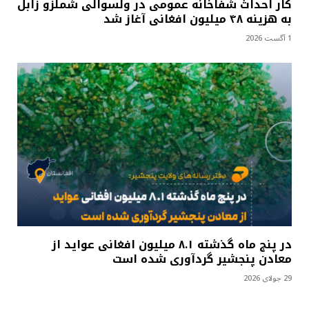
کار احداث شفاخانه عمومی در ولسوالی شملزو زابل
به هزینه ۴۸ میلیون افغانی آغاز شد
1 آگست 2026
در پنج ماه گذشته ۸.۱ میلیون افغانی عواید از
معادن پنجشیر گردآوری شده است
29 جولای 2026