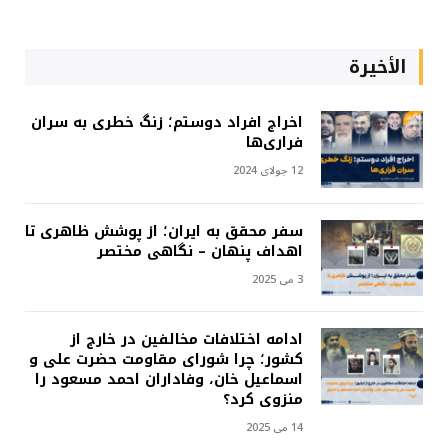
الأخيرة
اخراج افراد دوستم؛ زنگ خطری به سران
فراری‌ها
12 جولای 2024
سفر محقق به ایران؛ از پوشش ظاهری تا
اهداف پنهان – نگاهی مختصر
3 می 2025
ادامه اختلافات مخالفین در خارج از
کشور؛ چرا شورای مقاومت حضرت علی و
اسماعیل خان، وفاداران احمد مسعود را
منزوی کرد؟
14 می 2025