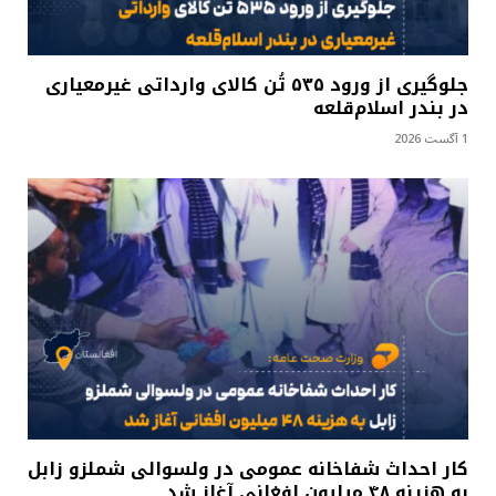
جلوگیری از ورود ۵۳۵ تُن کالای وارداتی غیرمعیاری
در بندر اسلام‌قلعه
1 آگست 2026
کار احداث شفاخانه عمومی در ولسوالی شملزو زابل
به هزینه ۴۸ میلیون افغانی آغاز شد