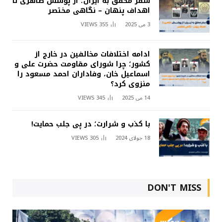
سفر محقق به ایران؛ از پوشش ظاهری تا
اهداف پنهان – نگاهی مختصر
3 می 2025
355
VIEWS
ادامه اختلافات مخالفین در خارج از
کشور؛ چرا شورای مقاومت حضرت علی و
اسماعیل خان، وفاداران احمد مسعود را
منزوی کرد؟
14 می 2025
345
VIEWS
با کذب و شرارت؛ در پی جلب حمایت!
18 جولای 2024
305
VIEWS
DON'T MISS