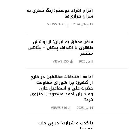
اخراج افراد دوستم؛ زنگ خطری به
سران فراری‌ها
12 جولای 2024
382
VIEWS
سفر محقق به ایران؛ از پوشش
ظاهری تا اهداف پنهان – نگاهی
مختصر
3 می 2025
355
VIEWS
ادامه اختلافات مخالفین در خارج
از کشور؛ چرا شورای مقاومت
حضرت علی و اسماعیل خان،
وفاداران احمد مسعود را منزوی
کرد؟
14 می 2025
346
VIEWS
با کذب و شرارت؛ در پی جلب
حمایت!