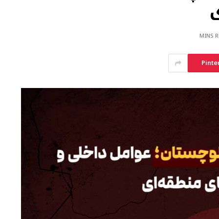
ی
Pinte