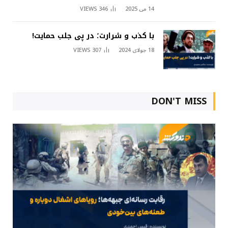
14 می 2025
346
VIEWS
با کذب و شرارت؛ در پی جلب حمایت!
18 جولای 2024
307
VIEWS
DON'T MISS