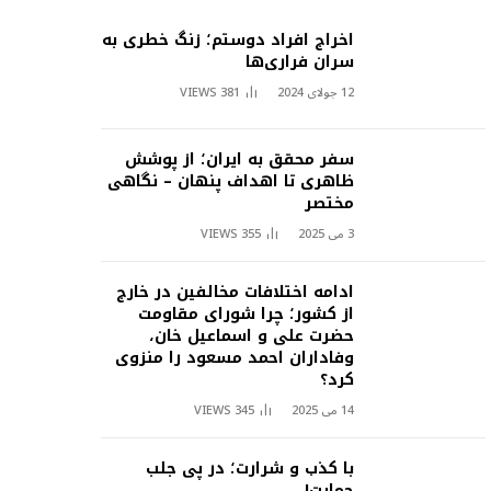
اخراج افراد دوستم؛ زنگ خطری به
سران فراری‌ها
12 جولای 2024
381
VIEWS
سفر محقق به ایران؛ از پوشش
ظاهری تا اهداف پنهان – نگاهی
مختصر
3 می 2025
355
VIEWS
ادامه اختلافات مخالفین در خارج
از کشور؛ چرا شورای مقاومت
حضرت علی و اسماعیل خان،
وفاداران احمد مسعود را منزوی
کرد؟
14 می 2025
345
VIEWS
با کذب و شرارت؛ در پی جلب
حمایت!