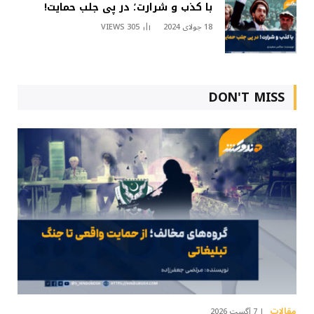
با کذب و شرارت؛ در پی جلب حمایت!
18 جولای 2024
305
VIEWS
DON'T MISS
مقالات
7 آگست 2026