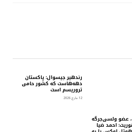
رندهیر جیسوال: پاکستان
دهه‌هاست که کشور حامی
تروریسم است
12 مارچ 2026
 عضو ولسی‌جرگه
وریت: احمد ضیا
وتل لوکس را به