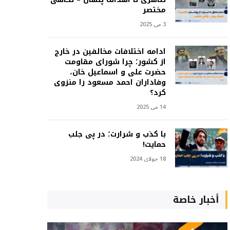
مختصر
3 می 2025
ادامه اختلافات مخالفین در خارج
از کشور؛ چرا شورای مقاومت
حضرت علی و اسماعیل خان،
وفاداران احمد مسعود را منزوی
کرد؟
14 می 2025
با کذب و شرارت؛ در پی جلب
حمایت!
18 جولای 2024
أخبار خاصة