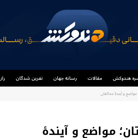
ره هندوکش
مقالات
رسانه جهان
نفرین شدگان
راز
 مواضع و آیندهٔ مخالفان
ان؛ مواضع و آیندهٔ