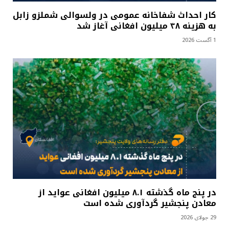
کار احداث شفاخانه عمومی در ولسوالی شملزو زابل
به هزینه ۴۸ میلیون افغانی آغاز شد
1 آگست 2026
در پنج ماه گذشته ۸.۱ میلیون افغانی عواید از
معادن پنجشیر گردآوری شده است
29 جولای 2026