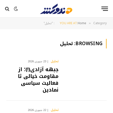
Category: "تحلیل"
Home
YOU ARE AT:
»
BROWSING:
تحلیل
تحلیل
23 جنوری 2026
جبهه آزادی(!)؛ از
مقاومت خیالی تا
فعالیت سیاسی
نمادین
تحلیل
22 جنوری 2026