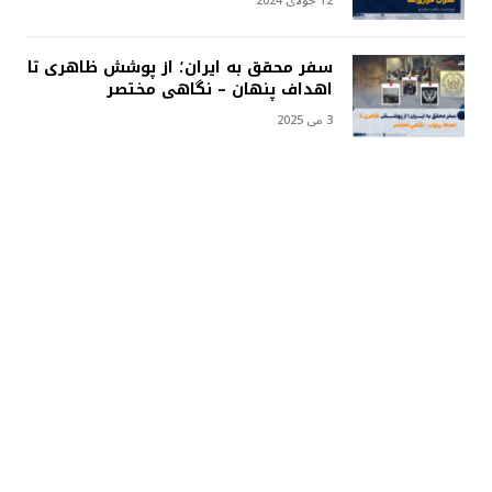
12 جولای 2024
سفر محقق به ایران؛ از پوشش ظاهری تا
اهداف پنهان – نگاهی مختصر
3 می 2025
ادامه اختلافات مخالفین در خارج از
کشور؛ چرا شورای مقاومت حضرت علی و
اسماعیل خان، وفاداران احمد مسعود را
منزوی کرد؟
14 می 2025
با کذب و شرارت؛ در پی جلب حمایت!
18 جولای 2024
أخبار خاصة