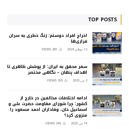
TOP POSTS
اخراج افراد دوستم؛ زنگ خطری به سران
فراری‌ها
12 جولای 2024
381
VIEWS
سفر محقق به ایران؛ از پوشش ظاهری تا
اهداف پنهان – نگاهی مختصر
3 می 2025
355
VIEWS
ادامه اختلافات مخالفین در خارج از
کشور؛ چرا شورای مقاومت حضرت علی و
اسماعیل خان، وفاداران احمد مسعود را
منزوی کرد؟
14 می 2025
345
VIEWS