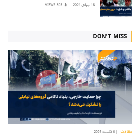
18 جولای 2024
305
VIEWS
DON'T MISS
مقالات
6 آگست 2026