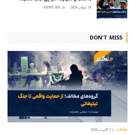
18 جولای 2024
306
VIEWS
DON'T MISS
مقالات
7 آگست 2026