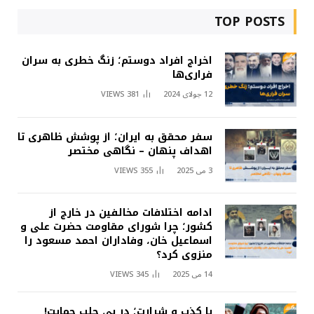
TOP POSTS
اخراج افراد دوستم؛ زنگ خطری به سران
فراری‌ها
12 جولای 2024
381
VIEWS
سفر محقق به ایران؛ از پوشش ظاهری تا
اهداف پنهان – نگاهی مختصر
3 می 2025
355
VIEWS
ادامه اختلافات مخالفین در خارج از
کشور؛ چرا شورای مقاومت حضرت علی و
اسماعیل خان، وفاداران احمد مسعود را
منزوی کرد؟
14 می 2025
345
VIEWS
با کذب و شرارت؛ در پی جلب حمایت!