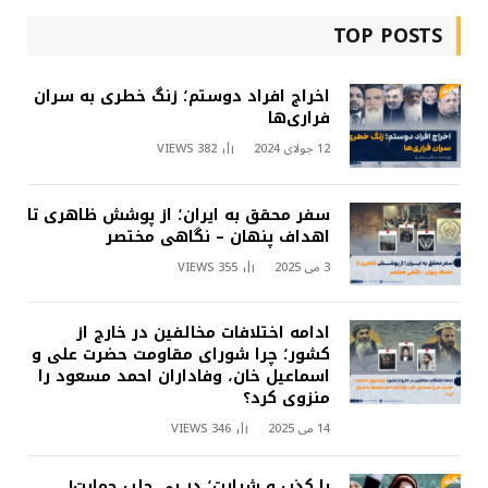
TOP POSTS
اخراج افراد دوستم؛ زنگ خطری به سران
فراری‌ها
12 جولای 2024
382
VIEWS
سفر محقق به ایران؛ از پوشش ظاهری تا
اهداف پنهان – نگاهی مختصر
3 می 2025
355
VIEWS
ادامه اختلافات مخالفین در خارج از
کشور؛ چرا شورای مقاومت حضرت علی و
اسماعیل خان، وفاداران احمد مسعود را
منزوی کرد؟
14 می 2025
346
VIEWS
با کذب و شرارت؛ در پی جلب حمایت!