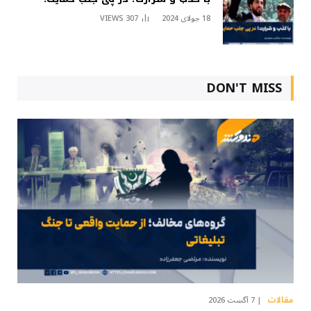
18 جولای 2024
307
VIEWS
DON'T MISS
مقالات
7 آگست 2026