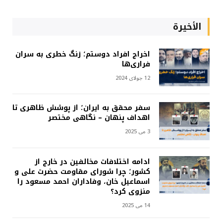
الأخيرة
اخراج افراد دوستم؛ زنگ خطری به سران
فراری‌ها
12 جولای 2024
سفر محقق به ایران؛ از پوشش ظاهری تا
اهداف پنهان – نگاهی مختصر
3 می 2025
ادامه اختلافات مخالفین در خارج از
کشور؛ چرا شورای مقاومت حضرت علی و
اسماعیل خان، وفاداران احمد مسعود را
منزوی کرد؟
14 می 2025