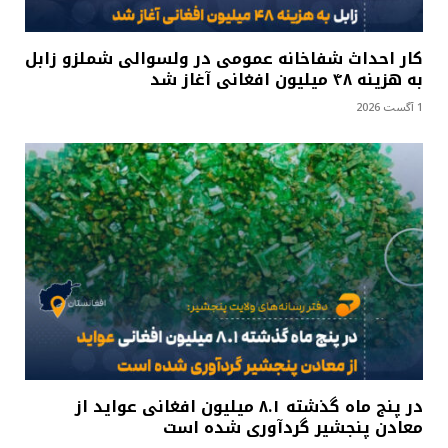
کار احداث شفاخانه عمومی در ولسوالی شملزو زابل
به هزینه ۴۸ میلیون افغانی آغاز شد
1 آگست 2026
در پنج ماه گذشته ۸.۱ میلیون افغانی عواید از
معادن پنجشیر گردآوری شده است