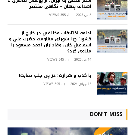
سفر محقق به ایران؛ از پوشش ظاهری تا
اهداف پنهان – نگاهی مختصر
3 می 2025
355
VIEWS
ادامه اختلافات مخالفین در خارج از
کشور؛ چرا شورای مقاومت حضرت علی و
اسماعیل خان، وفاداران احمد مسعود را
منزوی کرد؟
14 می 2025
345
VIEWS
با کذب و شرارت؛ در پی جلب حمایت!
18 جولای 2024
305
VIEWS
DON'T MISS