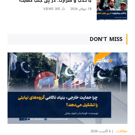
با کذب و شرارت؛ در پی جلب حمایت!
18 جولای 2024
305
VIEWS
DON'T MISS
مقالات
6 آگست 2026