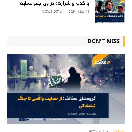
با کذب و شرارت؛ در پی جلب حمایت!
18 جولای 2024
307
VIEWS
DON'T MISS
مقالات
7 آگست 2026