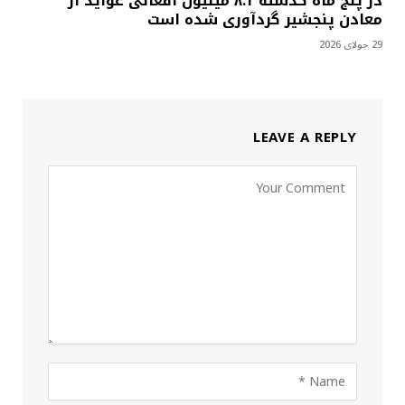
در پنج ماه گذشته ۸.۱ میلیون افغانی عواید از
معادن پنجشیر گردآوری شده است
29 جولای 2026
LEAVE A REPLY