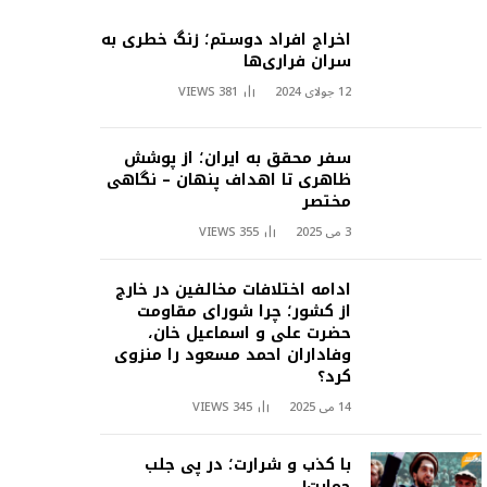
اخراج افراد دوستم؛ زنگ خطری به
سران فراری‌ها
12 جولای 2024
381
VIEWS
سفر محقق به ایران؛ از پوشش
ظاهری تا اهداف پنهان – نگاهی
مختصر
3 می 2025
355
VIEWS
ادامه اختلافات مخالفین در خارج
از کشور؛ چرا شورای مقاومت
حضرت علی و اسماعیل خان،
وفاداران احمد مسعود را منزوی
کرد؟
14 می 2025
345
VIEWS
با کذب و شرارت؛ در پی جلب
حمایت!