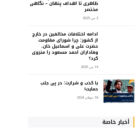
ظاهری تا اهداف پنهان – نگاهی
مختصر
3 می 2025
ادامه اختلافات مخالفین در خارج
از کشور؛ چرا شورای مقاومت
حضرت علی و اسماعیل خان،
وفاداران احمد مسعود را منزوی
کرد؟
14 می 2025
با کذب و شرارت؛ در پی جلب
حمایت!
18 جولای 2024
أخبار خاصة