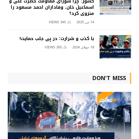
کشور؛ چرا شورای مقاومت حضرت علی و
اسماعیل خان، وفاداران احمد مسعود را
منزوی کرد؟
14 می 2025
345
VIEWS
با کذب و شرارت؛ در پی جلب حمایت!
18 جولای 2024
305
VIEWS
DON'T MISS