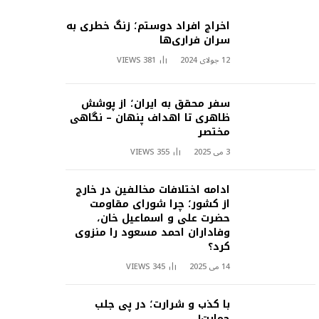
اخراج افراد دوستم؛ زنگ خطری به
سران فراری‌ها
12 جولای 2024
381
VIEWS
سفر محقق به ایران؛ از پوشش
ظاهری تا اهداف پنهان – نگاهی
مختصر
3 می 2025
355
VIEWS
ادامه اختلافات مخالفین در خارج
از کشور؛ چرا شورای مقاومت
حضرت علی و اسماعیل خان،
وفاداران احمد مسعود را منزوی
کرد؟
14 می 2025
345
VIEWS
با کذب و شرارت؛ در پی جلب
حمایت!