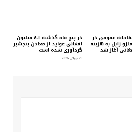
فاخانه عمومی در
در پنج ماه گذشته ۸.۱ میلیون
زو زابل به هزینه
افغانی عواید از معادن پنجشیر
گردآوری شده است
29 جولای 2026