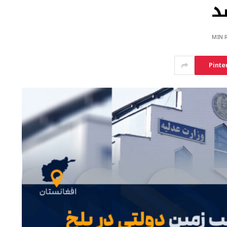
د
Pinte