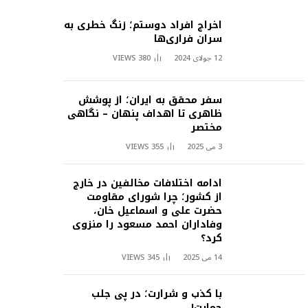
اخراج افراد دوستم؛ زنگ خطری به
سران فراری‌ها
12 جولای 2024
380
VIEWS
سفر محقق به ایران؛ از پوشش
ظاهری تا اهداف پنهان – نگاهی
مختصر
3 می 2025
355
VIEWS
ادامه اختلافات مخالفین در خارج
از کشور؛ چرا شورای مقاومت
حضرت علی و اسماعیل خان،
وفاداران احمد مسعود را منزوی
کرد؟
14 می 2025
345
VIEWS
با کذب و شرارت؛ در پی جلب
حمایت!