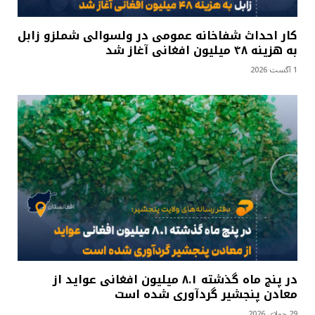
کار احداث شفاخانه عمومی در ولسوالی شملزو زابل
به هزینه ۴۸ میلیون افغانی آغاز شد
1 آگست 2026
در پنج ماه گذشته ۸.۱ میلیون افغانی عواید از
معادن پنجشیر گردآوری شده است
29 جولای 2026