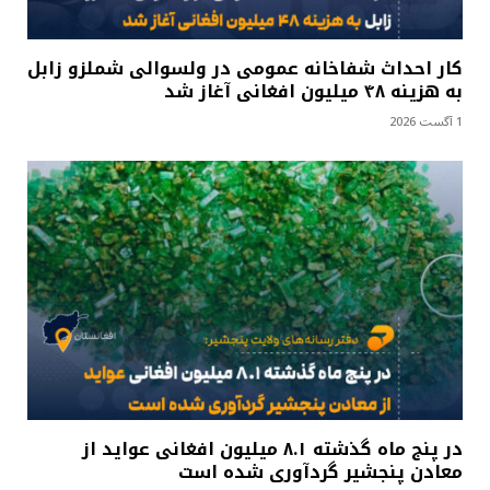
کار احداث شفاخانه عمومی در ولسوالی شملزو زابل
به هزینه ۴۸ میلیون افغانی آغاز شد
1 آگست 2026
در پنج ماه گذشته ۸.۱ میلیون افغانی عواید از
معادن پنجشیر گردآوری شده است