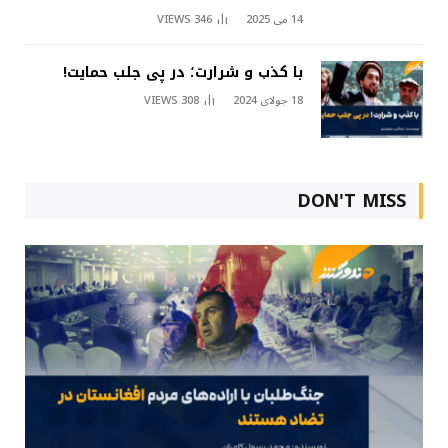
14 می 2025
346
VIEWS
با کذب و شرارت؛ در پی جلب حمایت!
18 جولای 2024
308
VIEWS
DON'T MISS