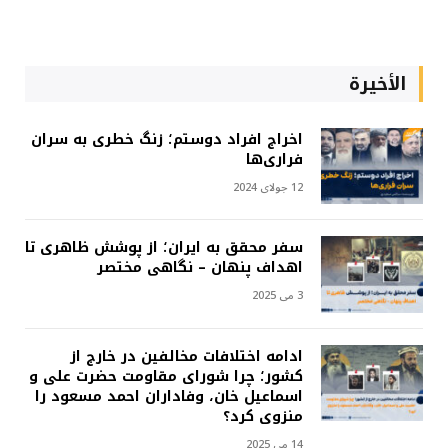
الأخيرة
اخراج افراد دوستم؛ زنگ خطری به سران
فراری‌ها
12 جولای 2024
سفر محقق به ایران؛ از پوشش ظاهری تا
اهداف پنهان – نگاهی مختصر
3 می 2025
ادامه اختلافات مخالفین در خارج از
کشور؛ چرا شورای مقاومت حضرت علی و
اسماعیل خان، وفاداران احمد مسعود را
منزوی کرد؟
14 می 2025