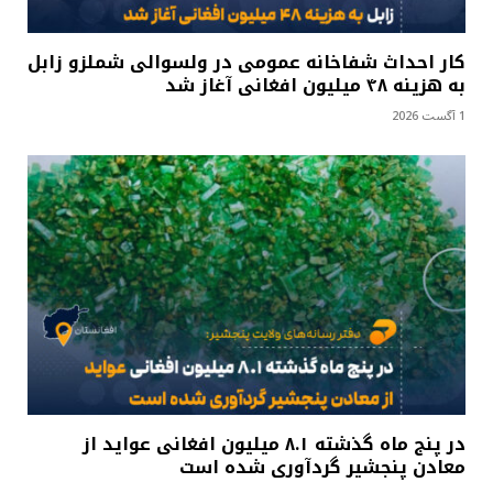
کار احداث شفاخانه عمومی در ولسوالی شملزو زابل
به هزینه ۴۸ میلیون افغانی آغاز شد
1 آگست 2026
در پنج ماه گذشته ۸.۱ میلیون افغانی عواید از
معادن پنجشیر گردآوری شده است