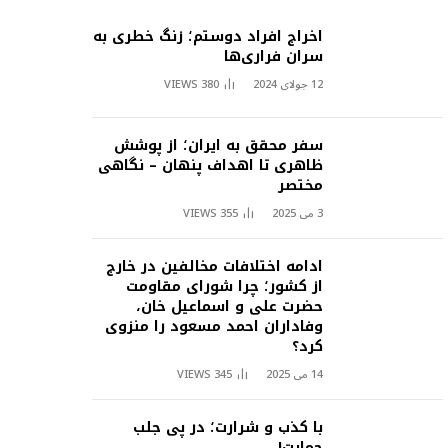
اخراج افراد دوستم؛ زنگ خطری به
سران فراری‌ها
12 جولای 2024
380
VIEWS
سفر محقق به ایران؛ از پوشش
ظاهری تا اهداف پنهان – نگاهی
مختصر
3 می 2025
355
VIEWS
ادامه اختلافات مخالفین در خارج
از کشور؛ چرا شورای مقاومت
حضرت علی و اسماعیل خان،
وفاداران احمد مسعود را منزوی
کرد؟
14 می 2025
345
VIEWS
با کذب و شرارت؛ در پی جلب
حمایت!