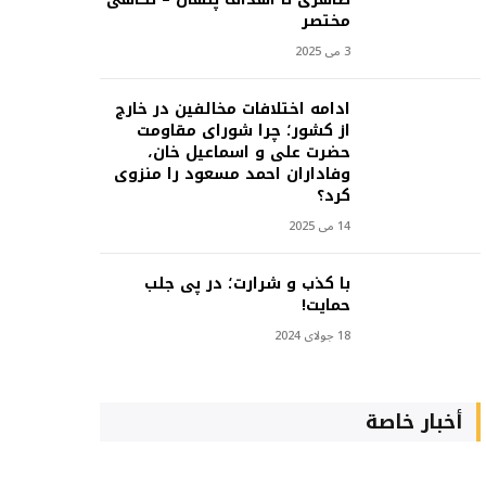
مختصر
3 می 2025
ادامه اختلافات مخالفین در خارج
از کشور؛ چرا شورای مقاومت
حضرت علی و اسماعیل خان،
وفاداران احمد مسعود را منزوی
کرد؟
14 می 2025
با کذب و شرارت؛ در پی جلب
حمایت!
18 جولای 2024
أخبار خاصة