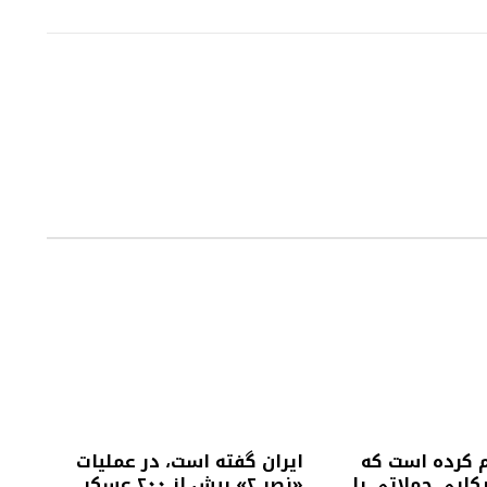
م کرده است که
ایران گفته است، در عملیات
کایی حملاتی را
«نصر ۲» بیش از ۲۰۰ عسکر