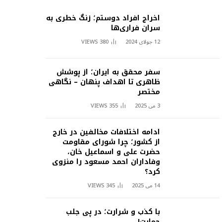
اخراج افراد دوستم؛ زنگ خطری به
سران فراری‌ها
12 جولای 2024
380
VIEWS
سفر محقق به ایران؛ از پوشش
ظاهری تا اهداف پنهان – نگاهی
مختصر
3 می 2025
355
VIEWS
ادامه اختلافات مخالفین در خارج
از کشور؛ چرا شورای مقاومت
حضرت علی و اسماعیل خان،
وفاداران احمد مسعود را منزوی
کرد؟
14 می 2025
345
VIEWS
با کذب و شرارت؛ در پی جلب
حمایت!