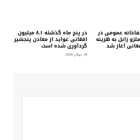
فاخانه عمومی در
در پنج ماه گذشته ۸.۱ میلیون
زو زابل به هزینه
افغانی عواید از معادن پنجشیر
گردآوری شده است
29 جولای 2026