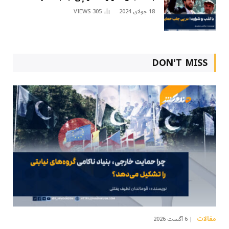
18 جولای 2024
305
VIEWS
DON'T MISS
مقالات
6 آگست 2026