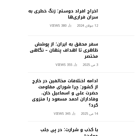
اخراج افراد دوستم؛ زنگ خطری به
سران فراری‌ها
12 جولای 2024
380
VIEWS
سفر محقق به ایران؛ از پوشش
ظاهری تا اهداف پنهان – نگاهی
مختصر
3 می 2025
355
VIEWS
ادامه اختلافات مخالفین در خارج
از کشور؛ چرا شورای مقاومت
حضرت علی و اسماعیل خان،
وفاداران احمد مسعود را منزوی
کرد؟
14 می 2025
345
VIEWS
با کذب و شرارت؛ در پی جلب
حمایت!