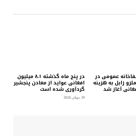
فاخانه عمومی در
در پنج ماه گذشته ۸.۱ میلیون
زو زابل به هزینه
افغانی عواید از معادن پنجشیر
گردآوری شده است
29 جولای 2026