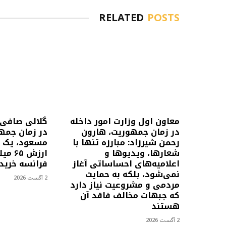
RELATED
POSTS
معاون اول وزارت امور داخله
گلالی صافی،
در زمان جمهوریت، هارون
در زمان جمه
رحمن شیرزاد: مبارزه تنها با
مسعود، یک ه
شعارها، ویدیوها و
ارزش 
اعلامیه‌های احساساتی آغاز
فرانسه خرید
نمی‌شود، بلکه به حمایت
2 آگست 2026
مردمی و مشروعیت نیاز دارد
که جبهات مخالف فاقد آن
هستند
2 آگست 2026