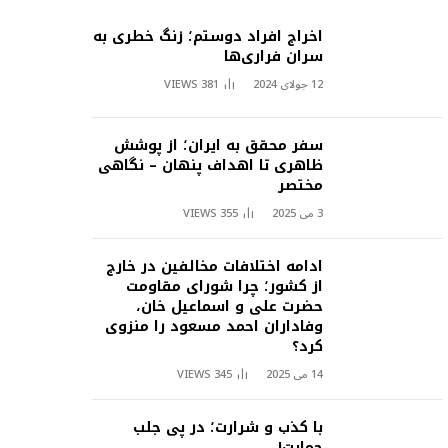
اخراج افراد دوستم؛ زنگ خطری به
سران فراری‌ها
12 جولای 2024
381
VIEWS
سفر محقق به ایران؛ از پوشش
ظاهری تا اهداف پنهان – نگاهی
مختصر
3 می 2025
355
VIEWS
ادامه اختلافات مخالفین در خارج
از کشور؛ چرا شورای مقاومت
حضرت علی و اسماعیل خان،
وفاداران احمد مسعود را منزوی
کرد؟
14 می 2025
345
VIEWS
با کذب و شرارت؛ در پی جلب
حمایت!