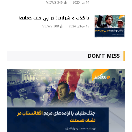
14 می 2025
346
VIEWS
با کذب و شرارت؛ در پی جلب حمایت!
18 جولای 2024
308
VIEWS
DON'T MISS