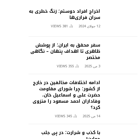
اخراج افراد دوستم؛ زنگ خطری به
سران فراری‌ها
12 جولای 2024
381
VIEWS
سفر محقق به ایران؛ از پوشش
ظاهری تا اهداف پنهان – نگاهی
مختصر
3 می 2025
355
VIEWS
ادامه اختلافات مخالفین در خارج
از کشور؛ چرا شورای مقاومت
حضرت علی و اسماعیل خان،
وفاداران احمد مسعود را منزوی
کرد؟
14 می 2025
345
VIEWS
با کذب و شرارت؛ در پی جلب
حمایت!