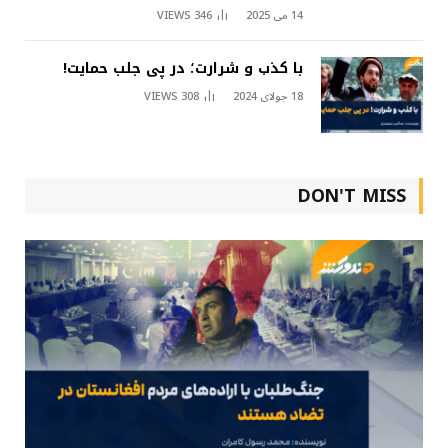
14 می 2025
346
VIEWS
با کذب و شرارت؛ در پی جلب حمایت!
18 جولای 2024
308
VIEWS
DON'T MISS