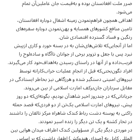
ضرر ملت افغانستان بوده و به‌قیمت جان عاملین‌آن تمام
می‌شود.
اهدافی همچون فراهم‌نمودن زمینه اشغال دوباره افغانستان،
تامین منافع کشورهای همسایه و پهن‌نمودن دوباره سفره‌های
رنگین و فساد گسترده اقتصادی شان.
اما از آنجایی‌که تلاش‌های‌‌شان به‌ در بسته خورد و کاری ازپیش
نبرد پس با جعل و تزویر برخی از جوانان ناآگاه و ساده‌لوح را
فریب‌داده و از آنها در راستای رسیدن به‌اهداف‌خود کار می‌گیرند.
افراد نگون‌بختی‌که قبل از انجام عملیات خراب‌کارانه توسط
نیروهای امنیتی دستگیر شده و هرزگاهی نیز بخاطر ایستادگی در
مقابل سربازان جان‌برکف امارت اسلامی از بین می‌روند.
جریاناتی‌که در چند‌روز اخیر شاهد‌آن بودیم، بگونه‌ای‌که دو روز
پیش، نیروهای امارت اسلامی یک‌تن از دو فردی‌که قصد حمله
راکتی به پوسته دشت رباط کندک شاهراه مرکز تالقان را داشتند
در تخار کشته و یک تن دیگر را زنده اسیر نمودند.
در موردی دیگر یکی از مسؤولين‌ کندک اطراف میدان هوایی بین
المللی کابل به (صدای هندوکش) اظهار داشت که بر اساس