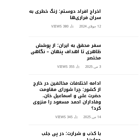
اخراج افراد دوستم؛ زنگ خطری به
سران فراری‌ها
12 جولای 2024
380
VIEWS
سفر محقق به ایران؛ از پوشش
ظاهری تا اهداف پنهان – نگاهی
مختصر
3 می 2025
355
VIEWS
ادامه اختلافات مخالفین در خارج
از کشور؛ چرا شورای مقاومت
حضرت علی و اسماعیل خان،
وفاداران احمد مسعود را منزوی
کرد؟
14 می 2025
345
VIEWS
با کذب و شرارت؛ در پی جلب
حمایت!