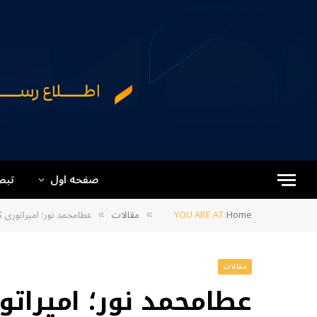
صفحه اول
تبص
Home
YOU ARE AT:
مقالات
عطامحمد نور؛ امپراتوری 
»
»
مقالات
عطامحمد نور؛ امپراتو