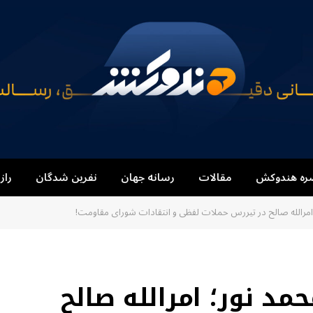
ره هندوکش
مقالات
رسانه جهان
نفرین شدگان
راز
؛ امرالله صالح در تیررس حملات لفظی و انتقادات شورای مقاومت!
حمد نور؛ امرالله صالح