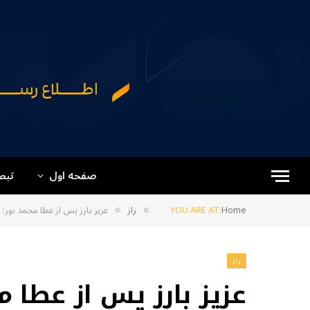
صفحه اول
تبص
Home
YOU ARE AT:
راز
عزیز بارز پس از عطا محمد نور
»
»
راز
عزیز بارز پس از عطا م