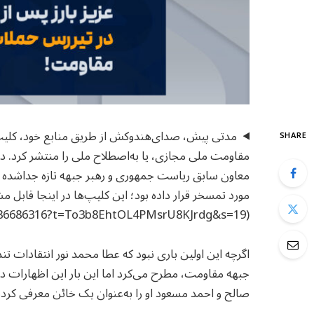
مدتی پیش، صدای‌هندوکش از طریق منابع خود، کلیپ
SHARE
مقاومت ملی مجازی، یا به‌اصطلاح ملی را منتشر کرد. در
معاون سابق ریاست جمهوری و رهبر جبهه تازه جداشده از
مورد تمسخر قرار داده بود؛ این کلیپ‌ها در اینجا قابل 
(https://x.com/S_Hindokosh/status/1865390210386686316?t=To3b8EhtOL4PMsrU8KJrdg&s=19).
اگرچه این اولین باری نبود که عطا محمد نور انتقادات تن
جبهه مقاومت، مطرح می‌کرد اما این بار این اظهارات د
صالح و احمد مسعود او را به‌عنوان یک خائن معرفی کردن