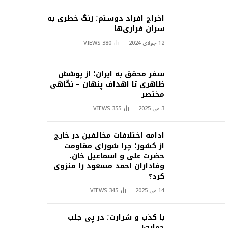
اخراج افراد دوستم؛ زنگ خطری به
سران فراری‌ها
12 جولای 2024
380
VIEWS
سفر محقق به ایران؛ از پوشش
ظاهری تا اهداف پنهان – نگاهی
مختصر
3 می 2025
355
VIEWS
ادامه اختلافات مخالفین در خارج
از کشور؛ چرا شورای مقاومت
حضرت علی و اسماعیل خان،
وفاداران احمد مسعود را منزوی
کرد؟
14 می 2025
345
VIEWS
با کذب و شرارت؛ در پی جلب
حمایت!