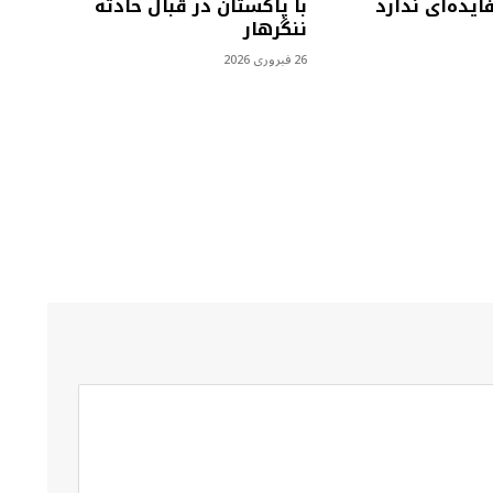
یده‌ای ندارد
با پاکستان در قبال حادثه
ننگرهار
26 فبروری 2026