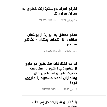
اخراج افراد دوستم؛ زنگ خطری به
سران فراری‌ها
12 جولای 2024
381
VIEWS
سفر محقق به ایران؛ از پوشش
ظاهری تا اهداف پنهان – نگاهی
مختصر
3 می 2025
355
VIEWS
ادامه اختلافات مخالفین در خارج
از کشور؛ چرا شورای مقاومت
حضرت علی و اسماعیل خان،
وفاداران احمد مسعود را منزوی
کرد؟
14 می 2025
345
VIEWS
با کذب و شرارت؛ در پی جلب
حمایت!