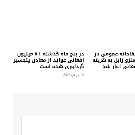
فاخانه عمومی در
در پنج ماه گذشته ۸.۱ میلیون
زو زابل به هزینه
افغانی عواید از معادن پنجشیر
گردآوری شده است
29 جولای 2026