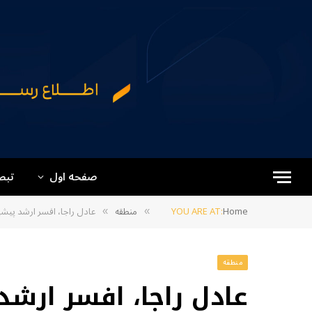
صفحه اول
تبص
Home
YOU ARE AT:
منطقه
عادل راجا، افسر ارشد پیشین نظامی پاکستان: در 
»
»
منطقه
عادل راجا، افسر ارش