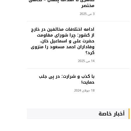
مختصر
3 می 2025
ادامه اختلافات مخالفین در خارج
از کشور؛ چرا شورای مقاومت
حضرت علی و اسماعیل خان،
وفاداران احمد مسعود را منزوی
کرد؟
14 می 2025
با کذب و شرارت؛ در پی جلب
حمایت!
18 جولای 2024
أخبار خاصة