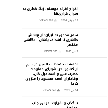
اخراج افراد دوستم؛ زنگ خطری به
سران فراری‌ها
12 جولای 2024
380
VIEWS
سفر محقق به ایران؛ از پوشش
ظاهری تا اهداف پنهان – نگاهی
مختصر
3 می 2025
355
VIEWS
ادامه اختلافات مخالفین در خارج
از کشور؛ چرا شورای مقاومت
حضرت علی و اسماعیل خان،
وفاداران احمد مسعود را منزوی
کرد؟
14 می 2025
345
VIEWS
با کذب و شرارت؛ در پی جلب
حمایت!