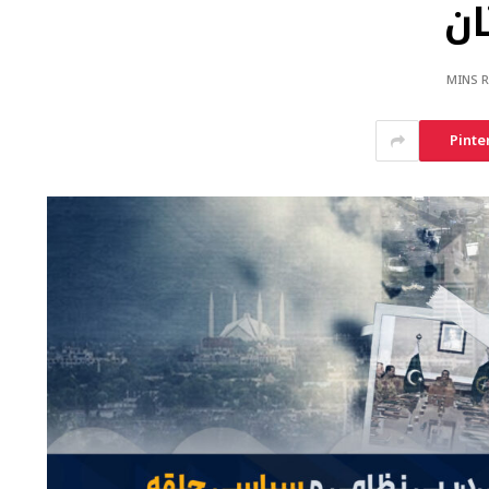
ن
Pinte