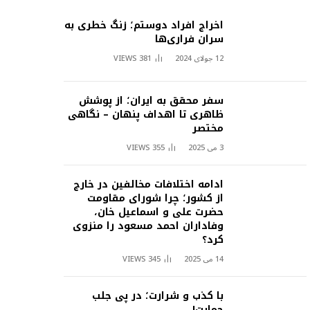
اخراج افراد دوستم؛ زنگ خطری به
سران فراری‌ها
12 جولای 2024
381
VIEWS
سفر محقق به ایران؛ از پوشش
ظاهری تا اهداف پنهان – نگاهی
مختصر
3 می 2025
355
VIEWS
ادامه اختلافات مخالفین در خارج
از کشور؛ چرا شورای مقاومت
حضرت علی و اسماعیل خان،
وفاداران احمد مسعود را منزوی
کرد؟
14 می 2025
345
VIEWS
با کذب و شرارت؛ در پی جلب
حمایت!