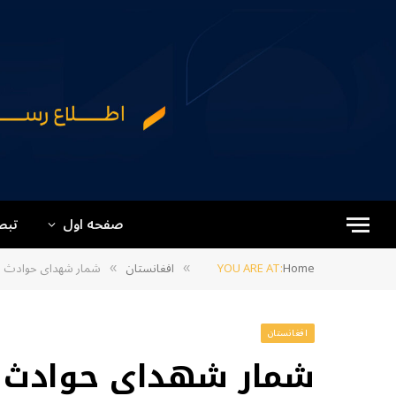
صفحه اول
تبص
Home
YOU ARE AT:
افغانستان
شمار شهدای حوادث طبیعی ا
»
»
افغانستان
شمار شهدای حوادث ط