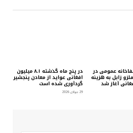
فاخانه عمومی در
در پنج ماه گذشته ۸.۱ میلیون
زو زابل به هزینه
افغانی عواید از معادن پنجشیر
گردآوری شده است
29 جولای 2026