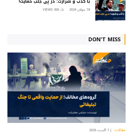
با کذب و شرارت؛ در پی جلب حمایت!
18 جولای 2024
306
VIEWS
DON'T MISS
مقالات
7 آگست 2026