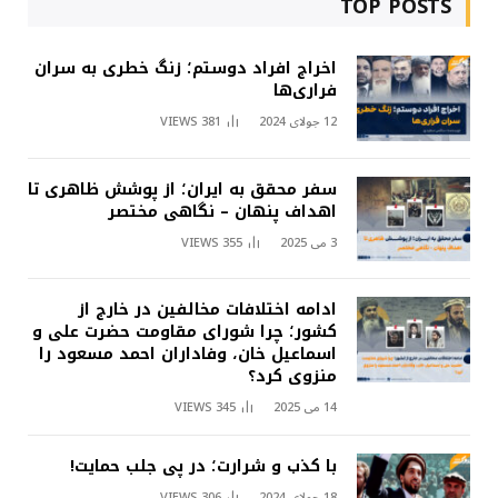
TOP POSTS
اخراج افراد دوستم؛ زنگ خطری به سران
فراری‌ها
12 جولای 2024
381
VIEWS
سفر محقق به ایران؛ از پوشش ظاهری تا
اهداف پنهان – نگاهی مختصر
3 می 2025
355
VIEWS
ادامه اختلافات مخالفین در خارج از
کشور؛ چرا شورای مقاومت حضرت علی و
اسماعیل خان، وفاداران احمد مسعود را
منزوی کرد؟
14 می 2025
345
VIEWS
با کذب و شرارت؛ در پی جلب حمایت!
18 جولای 2024
306
VIEWS