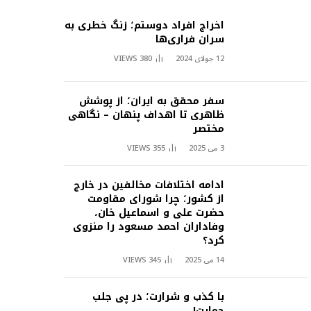
اخراج افراد دوستم؛ زنگ خطری به
سران فراری‌ها
12 جولای 2024
380
VIEWS
سفر محقق به ایران؛ از پوشش
ظاهری تا اهداف پنهان – نگاهی
مختصر
3 می 2025
355
VIEWS
ادامه اختلافات مخالفین در خارج
از کشور؛ چرا شورای مقاومت
حضرت علی و اسماعیل خان،
وفاداران احمد مسعود را منزوی
کرد؟
14 می 2025
345
VIEWS
با کذب و شرارت؛ در پی جلب
حمایت!