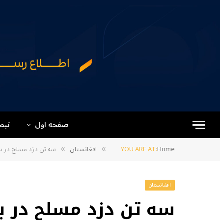
صفحه اول
تبص
Home
YOU ARE AT:
افغانستان
سه تن دزد مسلح در ب
»
»
افغانستان
سه تن دزد مسلح در ب