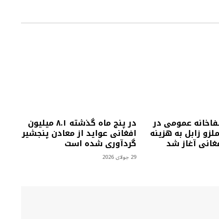
فاخانه عمومی در
در پنج ماه گذشته ۸.۱ میلیون
زو زابل به هزینه
افغانی عواید از معادن پنجشیر
گردآوری شده است
29 جولای 2026